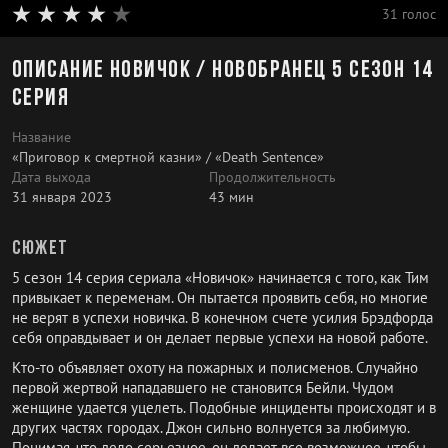
31 голос
Описание Новичок / Новобранец 5 сезон 14
серия
Название
«Приговор к смертной казни» / «Death Sentence»
Дата выхода
Продолжительность
31 января 2023
43 мин
Сюжет
5 сезон 14 серия сериала «Новичок» начинается с того, как Тим
привыкает к переменам. Он пытается проявить себя, но многие
не верят в успехи новичка. В конечном счете усилия Брэдфорда
себя оправдывает и он делает первые успехи на новой работе.
Кто-то объявляет охоту на пожарных и полисменов. Случайно
первой жертвой нападавшего не становится Бейли. Чудом
женщине удается уцелеть. Подобные инциденты происходят и в
других частях городах. Джон сильно волнуется за любимую.
Понимая, что дело серьезное, он делает все возможное, чтобы