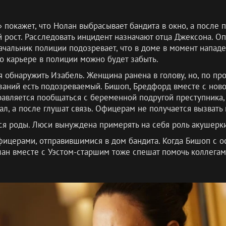
» покажет, что Нолан выбрасывает бандита в окно, а после
й рост. Расследовать инцидент назначают отца Джексона. О
Начальник полиции подозревает, что в доме в момент нападе
 о карьере в полиции можно будет забыть.
 обнаружить Изабель. Женщина ранена в голову, но, по про
азаний есть подозреваемый. Бишоп, Бредфорд вместе с но
равляется пообщаться с беременной подругой преступника, 
ал, а после глушат связь. Офицерам не получается вызвать
ся роды. Люси вынуждена примерять на себя роль акушерки
фицерами, отправившимися в дом бандита. Когда Бишоп с о
лан вместе с Уэстом-старшим тоже спешат помочь коллегам