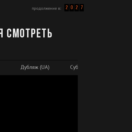
2
0
2
7
продолжение в:
ия смотреть
Дубляж (UA)
Субтитры
Плеер