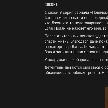
Сюжет
1 сезон 9 серия сериала «Новичок
Так он сможет спасти ее карьерны
что Джон что-то недоговаривает. 
Если Нолан не назовет его имя, то
После длительных поисков удается
спасти жизнь. Благодаря даче пок
наркоторговца Вэнса. Команда отп
Вэнса загоняют полисменов в подв
У подружки наркобарона начинают
Детективы пытаются связаться с о
объявляется всеобщая тревога. Но