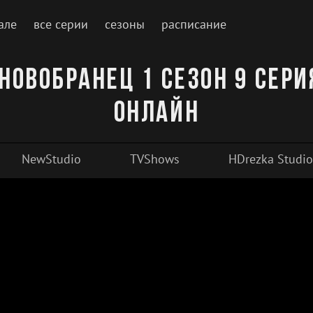
але
все серии
сезоны
расписание
Новобранец 1 сезон 9 сер
онлайн
NewStudio
TVShows
HDrezka Studio