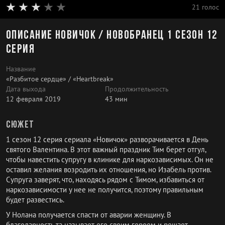
21 голос
Описание Новичок / Новобранец 1 сезон 12
серия
Название
«Разбитое сердце» / «Heartbreak»
Дата выхода
Продолжительность
12 февраля 2019
43 мин
Сюжет
1 сезон 12 серия сериала «Новичок» разворачивается в День
святого Валентина. В этот важный праздник Тим берет отгул,
чтобы навестить супругу в клинике для наркозависимых. Он не
оставил желания возродить их отношения, но Изабель против.
Супруга заверят, что, находясь рядом с Тимом, избавиться от
наркозависимости у нее не получится, поэтому правильным
будет развестись.
У Нолана получается спасти от аварии женщину. В
благодарность та называет его своим героем и решает