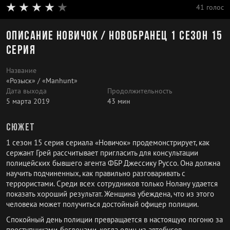
41 голос
Описание Новичок / Новобранец 1 сезон 15
серия
Название
«Розыск» / «Manhunt»
Дата выхода
Продолжительность
5 марта 2019
43 мин
Сюжет
1 сезон 15 серия сериала «Новичок» продемонстрирует, как
сержант Грей рассчитывает пригласить для консультации
полицейских бывшего агента ФБР Джессику Руссо. Она должна
научить подчиненных, как правильно разговаривать с
террористами. Среди всех сотрудников только Нолану удается
показать хороший результат. Женщина убеждена, что из этого
человека может получиться достойный офицер полиции.
Спокойный день полиции превращается в настоящую погоню за
преступниками-беглецами, когда один из автобусов,