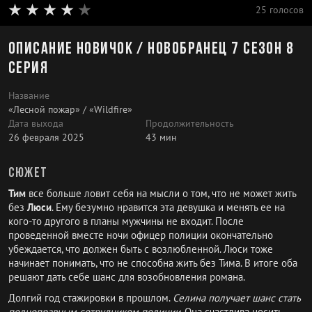
25 голосов
Описание Новичок / Новобранец 7 сезон 8
серия
Название
«Лесной пожар» / «Wildfire»
Дата выхода
Продолжительность
26 февраля 2025
43 мин
Сюжет
Тим
все больше ловит себя на мысли о том, что не может жить
без
Люси
. Ему безумно нравится эта девушка и менять ее на
кого-то другого в планы мужчины не входит. После
проведенной вместе ночи офицер полиции окончательно
убеждается, что должен быть с возлюбленной. Люси тоже
начинает понимать, что не способна жить без Тима. В итоге оба
решают дать себе шанс для возобновления романа.
Долгий год стажировки в прошлом.
Селина получает шанс стать
полноправным сотрудником полиции
. Она счастлива носить