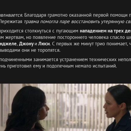
авливается
. Благодаря грамотно оказанной первой помощи 
 Пережитая
травма помогла паре восстановить утерянную св
 приходится столкнуться с пугающим
нападением на трех де
м жертвам, но появление постороннего человека спасло ш
нджеле
,
Джону
и
Люси
. С первых же минут трио понимает, 
выводами они не торопятся.
 подчиненными занимается устранением технических непол
 день приготовил ему и подопечным немало испытаний.