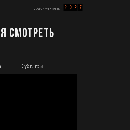
2
0
2
7
продолжение в:
ия смотреть
m
Субтитры