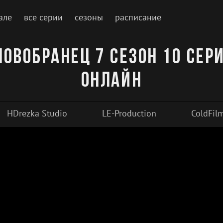
але
все серии
сезоны
расписание
Новобранец 7 сезон 10 сер
онлайн
HDrezka Studio
LE-Production
ColdFil