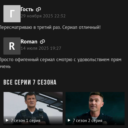
Гость
Г
29 ноября 2025 22:32
Пересматриваю в третий раз. Сериал отличный!
Roman
R
14 июля 2025 19:27
Просто офигенный сериал смотрю с удовольствием прям
очень
Все серии 7 сезона
7 сезон 1 серия
7 сезон 2 серия