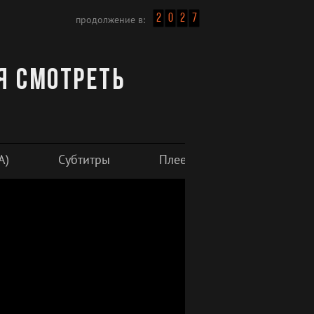
2
0
2
7
продолжение в:
ия смотреть
A)
Субтитры
Плеер