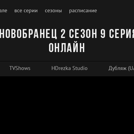
але
все серии
сезоны
расписание
Новобранец 2 сезон 9 сер
онлайн
TVShows
HDrezka Studio
Дубляж (U