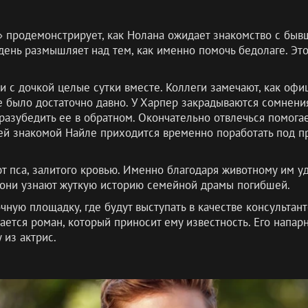
» продемонстрирует, как Нолана ожидает знакомство с бы
ень размышляет над тем, как именно помочь бедолаге. Это
и с дочкой целые сутки вместе. Коллеги замечают, как офи
 было достаточно давно. У Харпер закрадываются сомнения,
разубедить ее в обратном. Окончательно отвлечься помог
ей знакомой Найле приходится временно поработать под п
 пса, залитого кровью. Именно благодаря животному им у
они узнают жуткую историю семейной драмы погибшей.
ную площадку, где будут выступать в качестве консультант
ется роман, который приносит ему известность. Его напарн
 из актрис.