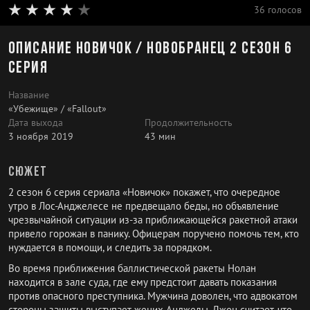
36 голосов
Описание Новичок / Новобранец 2 сезон 6
серия
Название
«Убежище» / «Fallout»
Дата выхода
Продолжительность
3 ноября 2019
43 мин
Сюжет
2 сезон 6 серия сериала «Новичок» покажет, что очередное
утро в Лос-Анджелесе не предвещало беды, но объявление
чрезвычайной ситуации из-за приближающейся ракетной атаки
привело горожан в панику. Офицерам поручено помочь тем, кто
нуждается в помощи, и следить за порядком.
Во время приближения баллистической ракеты Нолан
находится в зале суда, где ему предстоит давать показания
против опасного преступника. Мужчина доволен, что адвокатом
стороны защиты выступает жених Анджелы. Джон считает, что