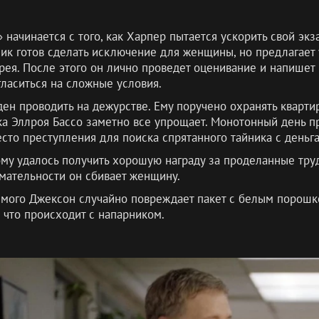
 начинается с того, как Харпер пытается ускорить свой экз
ник готов сделать исключение для женщины, но предлагает
рея. После этого он лично проведет оценивание и напишет 
гласиться на сложные условия.
н проводить на дежурстве. Ему поручено охранять квартир
а Эллроя Бассо заметно все упрощает. Монотонный день пр
сто преступления для поиска спрятанного тайника с деньг
ому удалось получить хорошую награду за проделанные тру
мательности он сбивает женщину.
емого Джексон случайно повреждает пакет с белым порошк
 что происходит с напарником.