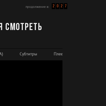
2
0
2
7
продолжение в:
ия смотреть
A)
Субтитры
Плеер