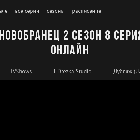
але
все серии
сезоны
расписание
Новобранец 2 сезон 8 сер
онлайн
TVShows
HDrezka Studio
Дубляж (U