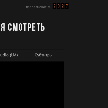
2
0
2
7
продолжение в:
ия смотреть
udio (UA)
Субтитры
Плеер