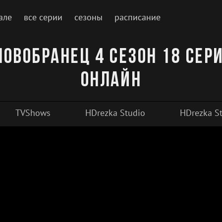
але
все серии
сезоны
расписание
Новобранец 4 сезон 18 сер
онлайн
TVShows
HDrezka Studio
HDrezka St