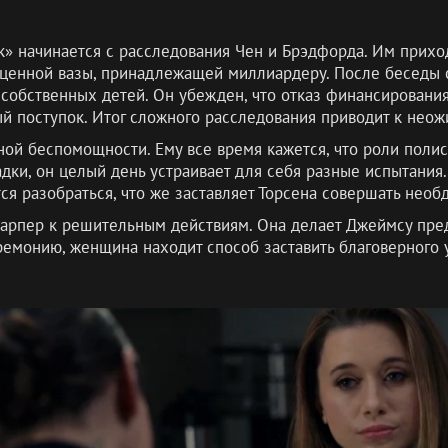
к» начинается с расследования Чен и Брэдфорда. Им прихо
ценной вазы, принадлежащей миллиардеру. После беседы с 
собственных детей. Он убежден, что отказ финансировани
й поступок. Итог сложного расследования приводит к неож
ной беспомощности. Ему все время кажется, что роли поли
адки, он целый день устраивает для себя разные испытани
я разобраться, что же заставляет Торсена совершать необ
Харпер к решительным действиям. Она делает Джеймсу пре
емонию, женщина находит способ заставить благоверного у