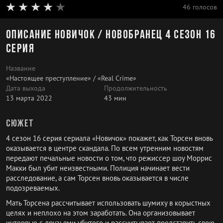
46 голосов
Описание Новичок / Новобранец 4 сезон 16
серия
Название
«Настоящее преступление» / «Real Crime»
Дата выхода
Продолжительность
13 марта 2022
43 мин
Сюжет
4 сезон 16 серия сериала «Новичок» покажет, как Торсен вновь
оказывается в центре скандала. По всем утренним новостям
передают печальные новости о том, что режиссер шоу Моррис
Макки был убит неизвестными. Полиция начинает вести
расследование, а сам Торсен вновь оказывается в числе
подозреваемых.
Мать Торсена рассчитывает использовать шумиху в корыстных
целях и неплохо на этом заработать. Она организовывает
интервью с друзьями убитого и рассчитывает представить свою